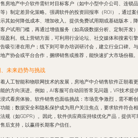
销售房地产中介软件需针对目标客户（如中小型中介公司、连锁
牌等）制定差异化策略。强调软件的投资回报率（ROI），通过案
展示其如何降低成本、增加收入。提供免费试用期或基础版本，
低客户试用门槛，再通过增值服务（如高级数据分析、定制开发
实现盈利。线上营销方面，可利用行业论坛、社交媒体和搜索引
广告吸引潜在用户；线下则可举办培训研讨会，建立行业口碑。
房地产协会或平台合作，捆绑销售或推荐，能快速扩大市场份额
四、未来趋势与挑战
随着人工智能和物联网技术的发展，房地产中介销售软件正朝着
智能的方向演进。例如，AI客服可自动回答常见问题，VR技术提
沉浸式看房体验。软件销售也面临挑战：市场竞争激烈，需不断
新功能；数据安全和隐私保护成为用户关注焦点，要求软件符合
关法规（如GDPR）。因此，软件供应商应持续优化产品，提供可
的售后支持，以赢得长期客户信任。