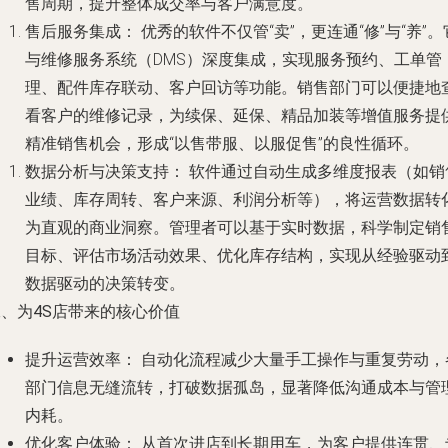
售周期，提升整体成交率与客户满意度。
售后服务集成：
优秀的软件不仅管“卖”，更连通“修”与“养”。
与维修服务系统（DMS）深度集成，实现服务预约、工单管
理、配件库存联动、客户回访等功能。销售部门可以便捷地
看客户的维修记录，为续保、延保、精品加装等增值服务提
精准销售机会，形成“以售带服、以服促售”的良性循环。
数据分析与决策支持：
软件通过自动生成多维度报表（如销
业绩、库存周转、客户来源、利润分析等），将运营数据转
为直观的商业洞察。管理者可以基于实时数据，科学制定销
目标、评估市场活动效果、优化库存结构，实现从经验驱动
数据驱动的决策转变。
、为4S店带来的核心价值
提升运营效率：
自动化流程减少大量手工操作与重复劳动，
部门信息无缝流转，打破数据孤岛，显著降低沟通成本与管
内耗。
优化客户体验：
从首次进店到长期用车，为客户提供连贯、